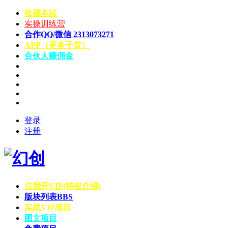
收藏本站
实操训练营
合作QQ/微信 2313073271
APP（更多干货）
合伙人赚佣金
登录
注册
点我开VIP(特权介绍)
版块列表
BBS
实战VIP项目
图文项目