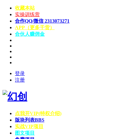
收藏本站
实操训练营
合作QQ/微信 2313073271
APP（更多干货）
合伙人赚佣金
登录
注册
点我开VIP(特权介绍)
版块列表
BBS
实战VIP项目
图文项目