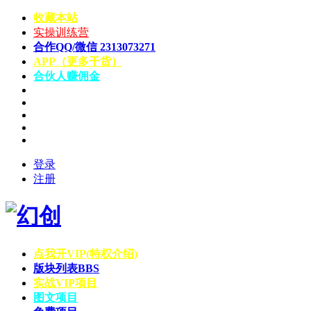
收藏本站
实操训练营
合作QQ/微信 2313073271
APP（更多干货）
合伙人赚佣金
登录
注册
点我开VIP(特权介绍)
版块列表
BBS
实战VIP项目
图文项目