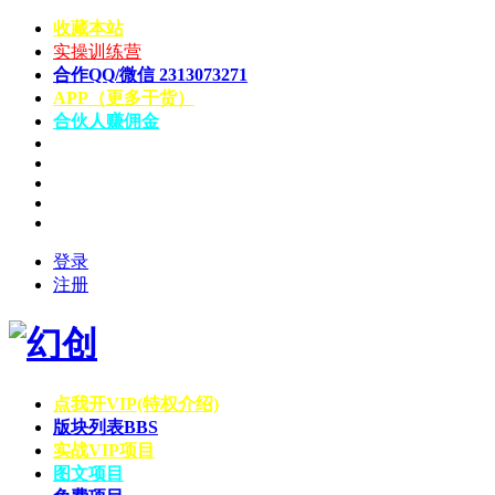
收藏本站
实操训练营
合作QQ/微信 2313073271
APP（更多干货）
合伙人赚佣金
登录
注册
点我开VIP(特权介绍)
版块列表
BBS
实战VIP项目
图文项目