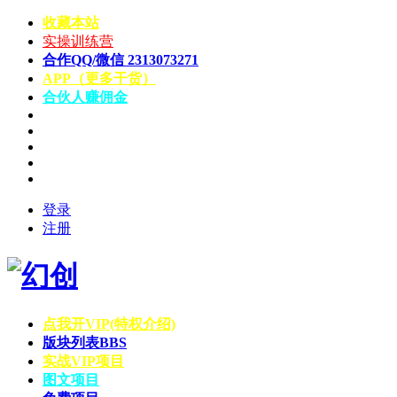
收藏本站
实操训练营
合作QQ/微信 2313073271
APP（更多干货）
合伙人赚佣金
登录
注册
点我开VIP(特权介绍)
版块列表
BBS
实战VIP项目
图文项目