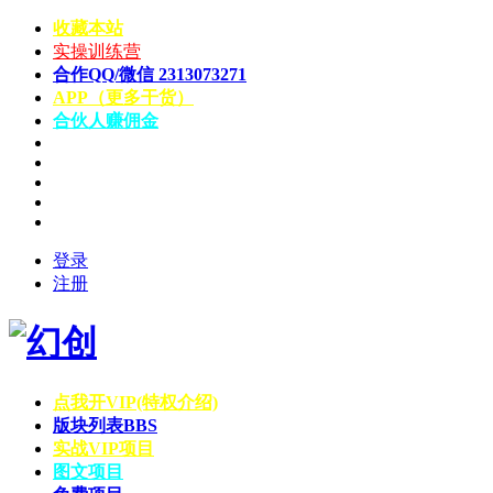
收藏本站
实操训练营
合作QQ/微信 2313073271
APP（更多干货）
合伙人赚佣金
登录
注册
点我开VIP(特权介绍)
版块列表
BBS
实战VIP项目
图文项目