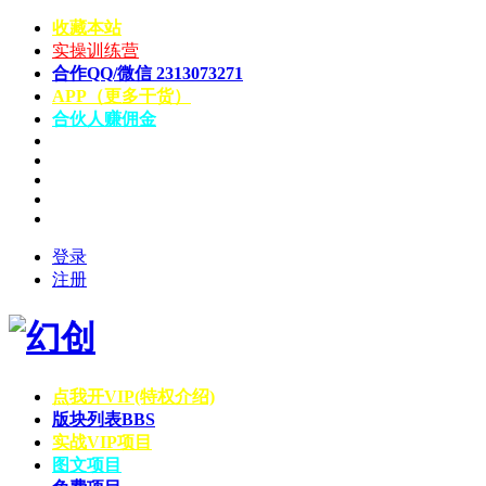
收藏本站
实操训练营
合作QQ/微信 2313073271
APP（更多干货）
合伙人赚佣金
登录
注册
点我开VIP(特权介绍)
版块列表
BBS
实战VIP项目
图文项目