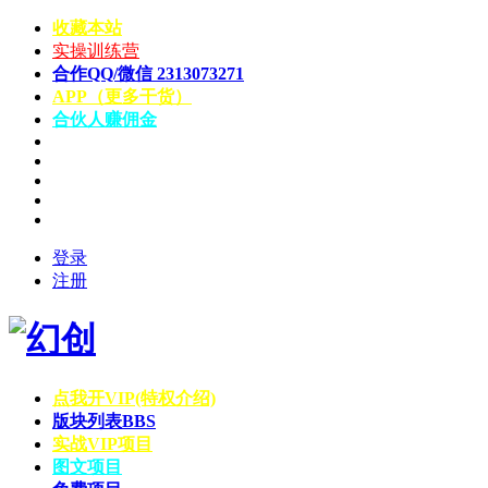
收藏本站
实操训练营
合作QQ/微信 2313073271
APP（更多干货）
合伙人赚佣金
登录
注册
点我开VIP(特权介绍)
版块列表
BBS
实战VIP项目
图文项目