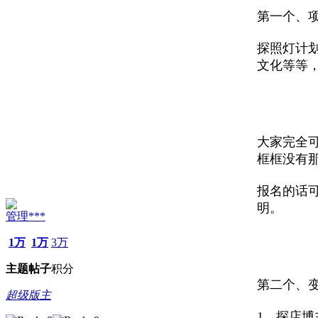
第一个、
探照灯计
文化等等
大家完全
框框没有
报名的话
明。
管理***
1万
1万
3万
主题
帖子
积分
第二个、
超级版主
1、探店