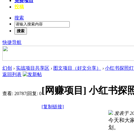
免费项目
投稿
搜索
搜索
快捷导航
幻创
›
实战项目共享区
›
图文项目（好文分享）
›
小红书探照灯
返回列表
[网赚项目]
小红书探
查看:
20787
|
回复:
0
[复制链接]
发表于 202
今天和大
划。