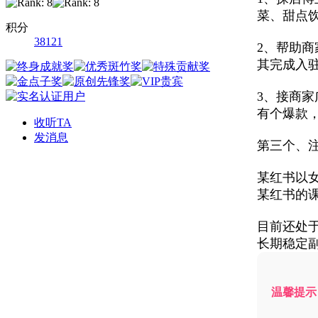
菜、甜点
积分
38121
2、帮助
其完成入
3、接商
有个爆款
收听TA
发消息
第三个、
某红书以
某红书的
目前还处
长期稳定
温馨提示