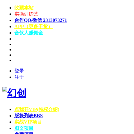
收藏本站
实操训练营
合作QQ/微信 2313073271
APP（更多干货）
合伙人赚佣金
登录
注册
点我开VIP(特权介绍)
版块列表
BBS
实战VIP项目
图文项目