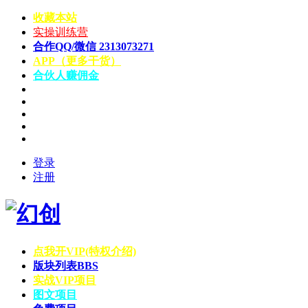
收藏本站
实操训练营
合作QQ/微信 2313073271
APP（更多干货）
合伙人赚佣金
登录
注册
点我开VIP(特权介绍)
版块列表
BBS
实战VIP项目
图文项目