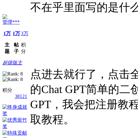
不在乎里面写的是什
管理***
1万
1万
3万
主
帖
积
题
子
分
超级版主
点进去就行了，点击
的Chat GPT简单
积分
38121
GPT，我会把注册教程
取教程。